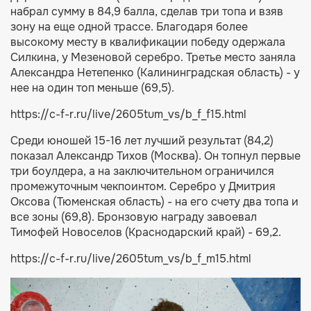
набрал сумму в 84,9 балла, сделав три топа и взяв
зону на еще одной трассе. Благодаря более
высокому месту в квалификации победу одержала
Силкина, у Мезеновой серебро. Третье место заняла
Александра Нетепенко (Калининградская область) - у
нее на один топ меньше (69,5).
https://c-f-r.ru/live/2605tum_vs/b_f_f15.html
Среди юношей 15-16 лет лучший результат (84,2)
показал Александр Тихов (Москва). Он топнул первые
три боулдера, а на заключительном ограничился
промежуточным чекпоинтом. Серебро у Дмитрия
Оксова (Тюменская область) - на его счету два топа и
все зоны (69,8). Бронзовую награду завоевал
Тимофей Новоселов (Краснодарский край) - 69,2.
https://c-f-r.ru/live/2605tum_vs/b_f_m15.html