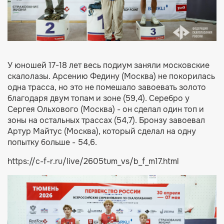
У юношей 17-18 лет весь подиум заняли московские
скалолазы. Арсению Федину (Москва) не покорилась
одна трасса, но это не помешало завоевать золото
благодаря двум топам и зоне (59,4). Серебро у
Сергея Ольхового (Москва) - он сделал один топ и
зоны на остальных трассах (54,7). Бронзу завоевал
Артур Майтус (Москва), который сделал на одну
попытку больше - 54,6.
https://c-f-r.ru/live/2605tum_vs/b_f_m17.html