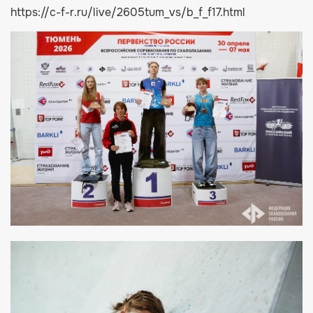
https://c-f-r.ru/live/2605tum_vs/b_f_f17.html